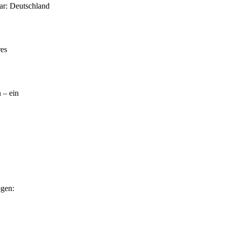
r: Deutschland
res
 – ein
ogen: