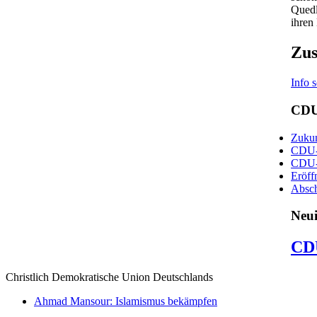
Quedl
ihren
Zus
Info 
CDU
Zukun
CDU-S
CDU-O
Eröff
Absc
Neui
CD
Christlich Demokratische Union Deutschlands
Ahmad Mansour: Islamismus bekämpfen