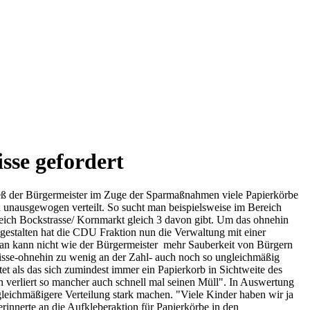
sse gefordert
ieß der Bürgermeister im Zuge der Sparmaßnahmen viele Papierkörbe
h unausgewogen verteilt. So sucht man beispielsweise im Bereich
eich Bockstrasse/ Kornmarkt gleich 3 davon gibt. Um das ohnehin
estalten hat die CDU Fraktion nun die Verwaltung mit einer
 Man kann nicht wie der Bürgermeister mehr Sauberkeit von Bürgern
nisse-ohnehin zu wenig an der Zahl- auch noch so ungleichmäßig
tet als das sich zumindest immer ein Papierkorb in Sichtweite des
 verliert so mancher auch schnell mal seinen Müll". In Auswertung
leichmäßigere Verteilung stark machen. "Viele Kinder haben wir ja
 erinnerte an die Aufkleberaktion für Papierkörbe in den