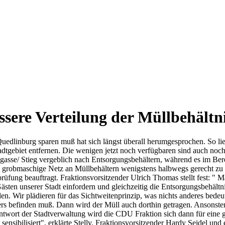
ssere Verteilung der Müllbehältni
uedlinburg sparen muß hat sich längst überall herumgesprochen. So l
adtgebiet entfernen. Die wenigen jetzt noch verfügbaren sind auch noc
gasse/ Stieg vergeblich nach Entsorgungsbehältern, während es im Ber
 grobmaschige Netz an Müllbehältern wenigstens halbwegs gerecht zu g
rüfung beauftragt. Fraktionsvorsitzender Ulrich Thomas stellt fest: "
ästen unserer Stadt einfordern und gleichzeitig die Entsorgungsbehält
ilen. Wir plädieren für das Sichtweitenprinzip, was nichts anderes bedeu
rs befinden muß. Dann wird der Müll auch dorthin getragen. Ansonsten
ntwort der Stadtverwaltung wird die CDU Fraktion sich dann für eine g
 sensibilisiert", erklärte Stellv. Fraktionsvorsitzender Hardy Seidel und