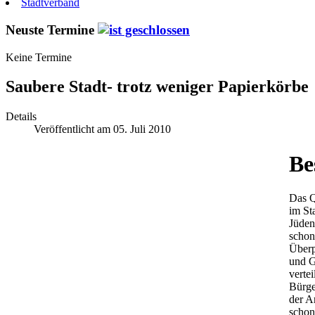
Stadtverband
Neuste Termine
Keine Termine
Saubere Stadt- trotz weniger Papierkörbe
Details
Veröffentlicht am 05. Juli 2010
Be
Das Q
im St
Jüden
schon
Überp
und G
verte
Bürge
der A
schon