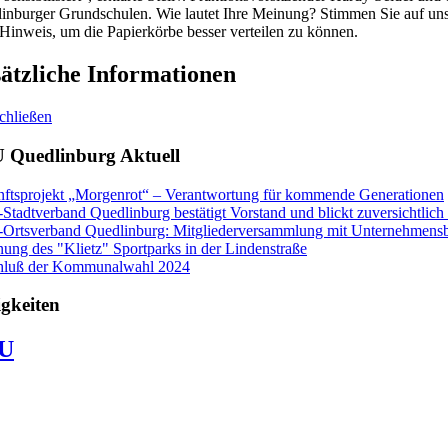
inburger Grundschulen. Wie lautet Ihre Meinung? Stimmen Sie auf unse
 Hinweis, um die Papierkörbe besser verteilen zu können.
ätzliche Informationen
schließen
 Quedlinburg Aktuell
ftsprojekt „Morgenrot“ – Verantwortung für kommende Generationen
tadtverband Quedlinburg bestätigt Vorstand und blickt zuversichtlich 
rtsverband Quedlinburg: Mitgliederversammlung mit Unternehmensb
nung des "Klietz" Sportparks in der Lindenstraße
hluß der Kommunalwahl 2024
gkeiten
U